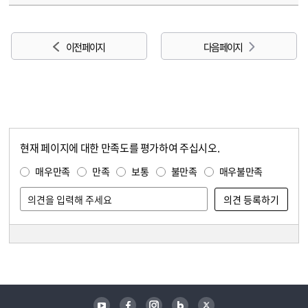
이전 페이지
다음 페이지
현재 페이지에 대한 만족도를 평가하여 주십시오.
콘텐츠 만족도 조사
만족도 조사
매우만족
만족
보통
불만족
매우불만족
담당자 정보
담당자 정보
유튜브
페이스북
인스타그램
블로그
트위터