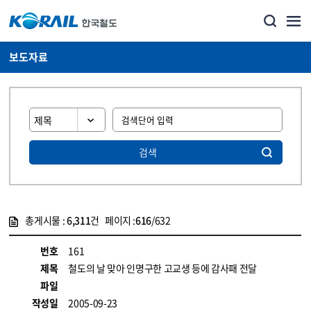
보도자료
검색
총게시물 :
6,311
건 페이지 :
616
/632
게시물 목록
뉴스·홍보_보도자료 목록 - 정보 제공
번호
161
제목
철도의 날 맞아 인명구한 고교생 등에 감사패 전달
파일
작성일
2005-09-23