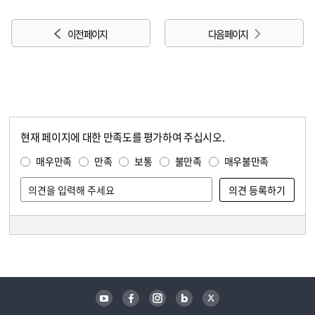
이전 페이지
다음 페이지
현재 페이지에 대한 만족도를 평가하여 주십시오.
콘텐츠 만족도 조사
만족도 조사
매우만족
만족
보통
불만족
매우불만족
담당자 정보
담당자 정보
유튜브
페이스북
인스타그램
블로그
트위터