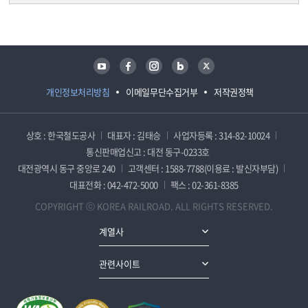
담당자 정보
담당자 정보
유튜브
페이스북
인스타그램
블로그
트위터
개인정보처리방침
이메일무단수집거부
저작권정책
상호 : 한국철도공사
대표자 : 김태승
사업자등록 : 314-82-10024
통신판매업신고 : 대전 동구-0233호
대전광역시 동구 중앙로 240
고객센터 : 1588-7788(이용료 : 발신자부담)
대표전화 : 042-472-5000
팩스 : 02-361-8385
COPYRIGHT ⓒ KOREA RAILROAD. ALL RIGHTS RESERVED.
계열사
관련사이트