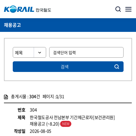
채용공고
검색
총게시물 :
304
건 페이지 :
1
/31
게시물 목록
코레일소개_경영공시_채용공고 목록 - 정보 제공
번호
304
제목
한국철도공사 전남본부 기간제근로자[보건관리원]
채용공고 (~8.20)
작성일
2026-08-05