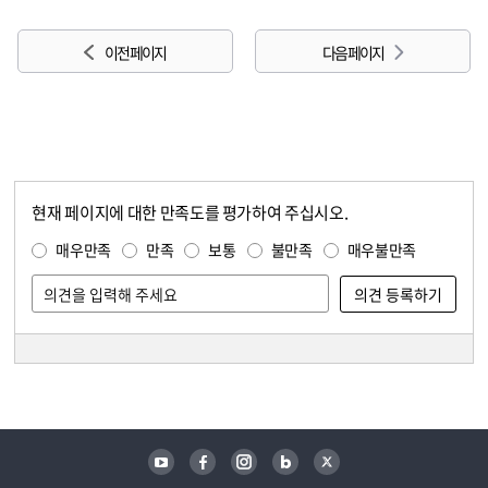
이전 페이지
다음 페이지
현재 페이지에 대한 만족도를 평가하여 주십시오.
콘텐츠 만족도 조사
만족도 조사
매우만족
만족
보통
불만족
매우불만족
담당자 정보
담당자 정보
유튜브
페이스북
인스타그램
블로그
트위터