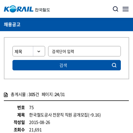
채용공고
검색
총게시물 :
305
건 페이지 :
24
/31
게시물 목록
코레일소개_경영공시_채용공고 목록 - 정보 제공
번호
75
제목
한국철도공사 전문직 직원 공개모집(~9.16)
작성일
2015-08-26
조회수
21,691