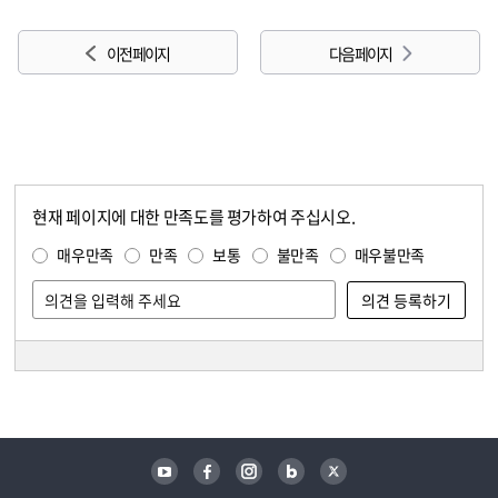
이전 페이지
다음 페이지
현재 페이지에 대한 만족도를 평가하여 주십시오.
콘텐츠 만족도 조사
만족도 조사
매우만족
만족
보통
불만족
매우불만족
담당자 정보
담당자 정보
유튜브
페이스북
인스타그램
블로그
트위터