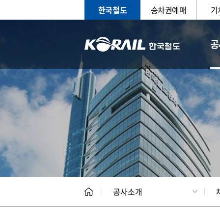
한국철도
승차권예매
기
공
CEO
일반현
공사소개