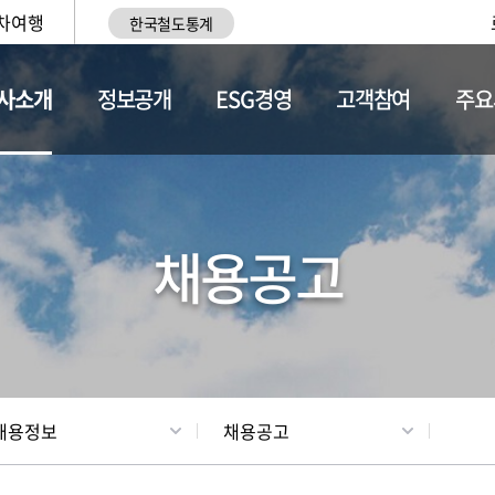
차여행
한국철도통계
사소개
정보공개
ESG경영
고객참여
주요
황
조직현황
채용정보
채용공고
채용정보
채용공고