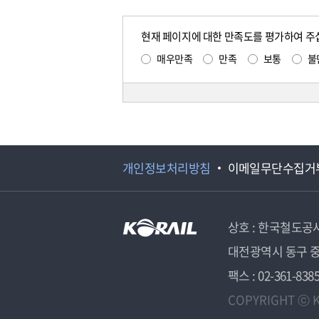
현재 페이지에 대한 만족도를 평가하여 주
매우만족
만족
보통
불
개인정보처리방침
이메일무단수집거
상호 : 한국철도공
대전광역시 동구 중
팩스 : 02-361-838
COPYRIGHT ⓒ K