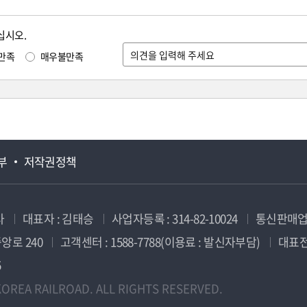
십시오.
만족
매우불만족
부
저작권정책
사
대표자 : 김태승
사업자등록 : 314-82-10024
통신판매업신
앙로 240
고객센터 : 1588-7788(이용료 : 발신자부담)
대표전화
5
OREA RAILROAD. ALL RIGHTS RESERVED.