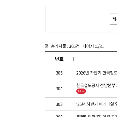
총게시물 :
305
건 페이지 :
1
/31
번호
305
2026년 하반기 한국철도공
한국철도공사 전남본부 기
304
303
’26년 하반기 미래내일
302
코레일테크(주) 임원 공개모집