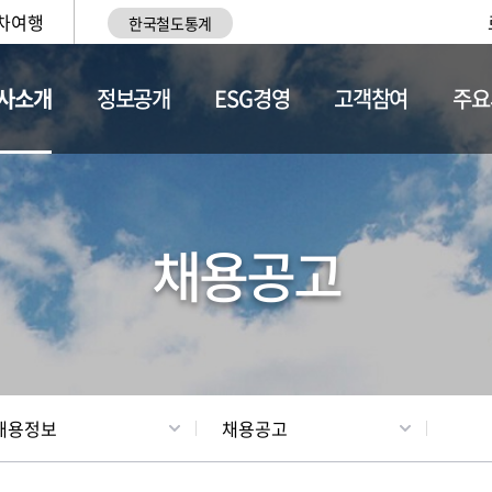
차여행
한국철도통계
사소개
정보공개
ESG경영
고객참여
주요
황
조직현황
채용정보
채용공고
채용정보
채용공고