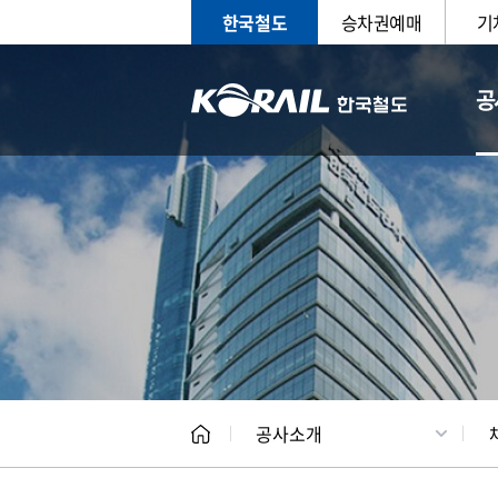
한국철도
승차권예매
기
공
CEO
일반현
공사소개