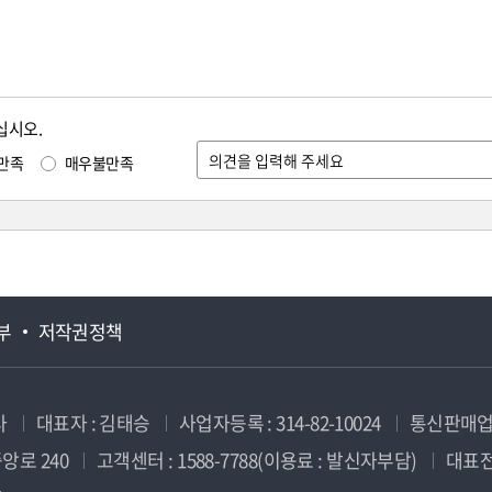
십시오.
만족
매우불만족
부
저작권정책
사
대표자 : 김태승
사업자등록 : 314-82-10024
통신판매업신
앙로 240
고객센터 : 1588-7788(이용료 : 발신자부담)
대표전화