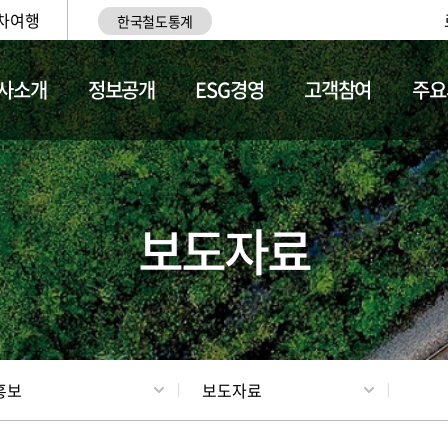
차여행
한국철도통계
사소개
정보공개
ESG경영
고객참여
주요
업
갤러리
기차소개
보도자료
홍보
보도자료