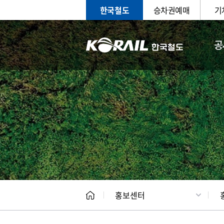
한국철도
승차권예매
기
공
홍보
문화사
홍보센터