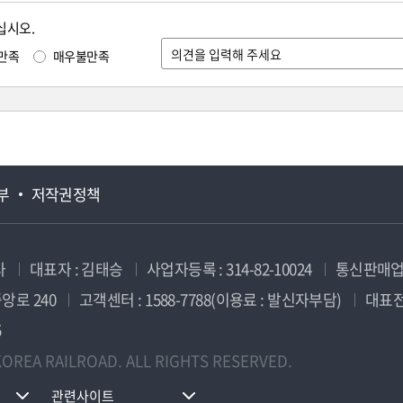
십시오.
만족
매우불만족
부
저작권정책
사
대표자 : 김태승
사업자등록 : 314-82-10024
통신판매업신
앙로 240
고객센터 : 1588-7788(이용료 : 발신자부담)
대표전화
5
OREA RAILROAD. ALL RIGHTS RESERVED.
관련사이트