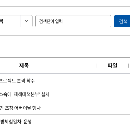
검색
제목
파일
프로젝트 본격 착수
 소속에 ‘재해대책본부’ 설치
노인 초청 어버이날 행사
'교방체험열차' 운행