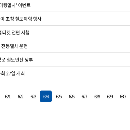
 미팅열차' 이벤트
이 초청 철도체험 행사
 홈티켓 전면 시행
 전동열차 운행
방문 철도안전 당부
회 27일 개최
621
622
623
624
625
626
627
628
629
630