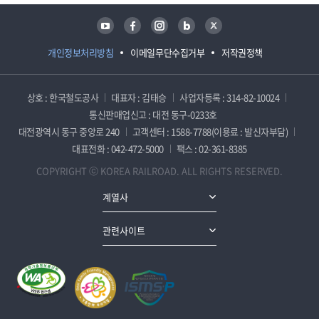
유튜브
페이스북
인스타그램
블로그
트위터
개인정보처리방침
이메일무단수집거부
저작권정책
상호 : 한국철도공사
대표자 : 김태승
사업자등록 : 314-82-10024
통신판매업신고 : 대전 동구-0233호
대전광역시 동구 중앙로 240
고객센터 : 1588-7788(이용료 : 발신자부담)
대표전화 : 042-472-5000
팩스 : 02-361-8385
COPYRIGHT ⓒ KOREA RAILROAD. ALL RIGHTS RESERVED.
계열사
관련사이트