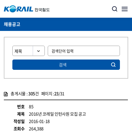
채용공고
검색
총게시물 :
305
건 페이지 :
23
/31
게시물 목록
코레일소개_경영공시_채용공고 목록 - 정보 제공
번호
85
제목
2016년 코레일 인턴사원 모집 공고
작성일
2016-01-18
조회수
264,388