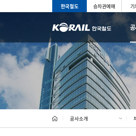
한국철도
승차권예매
기
공
CEO
일반현
공사소개