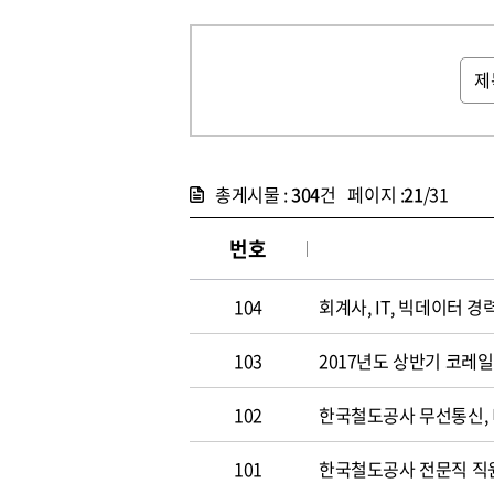
총게시물 :
304
건 페이지 :
21
/31
번호
104
회계사, IT, 빅데이터 경력
103
2017년도 상반기 코레
102
한국철도공사 무선통신,
101
한국철도공사 전문직 직