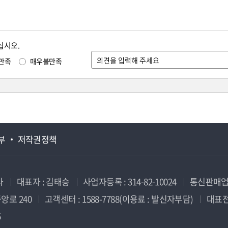
십시오.
만족
매우불만족
부
저작권정책
사
대표자 : 김태승
사업자등록 : 314-82-10024
통신판매업신
앙로 240
고객센터 : 1588-7788(이용료 : 발신자부담)
대표전화
5