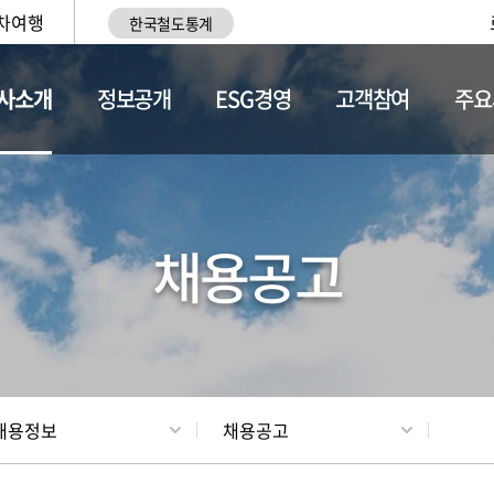
차여행
한국철도통계
사소개
정보공개
ESG경영
고객참여
주요
황
조직현황
채용정보
채용공고
채용정보
채용공고