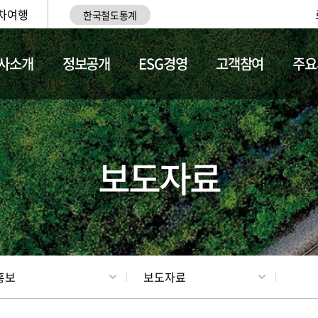
차여행
한국철도통계
사소개
정보공개
ESG경영
고객참여
주요
업
갤러리
기차소개
보도자료
홍보
보도자료