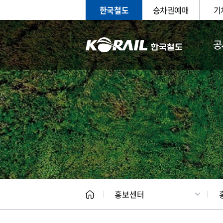
한국철도
승차권예매
기
공
홍보
문화사
홍보센터