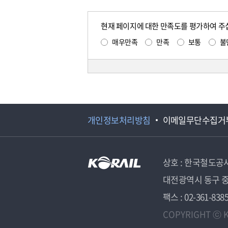
현재 페이지에 대한 만족도를 평가하여 주
매우만족
만족
보통
불
개인정보처리방침
이메일무단수집거
상호 : 한국철도공
대전광역시 동구 중
팩스 : 02-361-838
COPYRIGHT ⓒ K