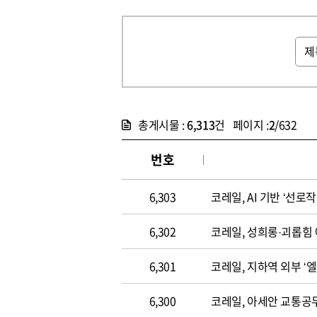
총게시물 :
6,313
건 페이지 :
2
/632
번호
6,303
코레일, AI 기반 ‘선로
6,302
코레일, 성희롱·괴롭힘 
6,301
코레일, 지하역 외부 ‘
6,300
코레일, 아세안 교통공