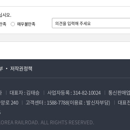
십시오.
만족
매우불만족
부
저작권정책
사
대표자 : 김태승
사업자등록 : 314-82-10024
통신판매업신
앙로 240
고객센터 : 1588-7788(이용료 : 발신자부담)
대표전화
5
OREA RAILROAD. ALL RIGHTS RESERVED.