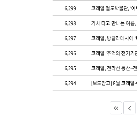
6,299
코레일 철도박물관, ‘어
6,298
기차 타고 만나는 여름
6,297
코레일, 방글라데시에 
6,296
코레일 ‘추억의 전기기관
6,295
코레일, 전라선 동산~
6,294
[보도참고] 8월 코레일