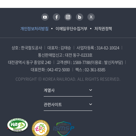
유튜브
페이스북
인스타그램
블로그
트위터
개인정보처리방침
이메일무단수집거부
저작권정책
상호 : 한국철도공사
대표자 : 김태승
사업자등록 : 314-82-10024
통신판매업신고 : 대전 동구-0233호
대전광역시 동구 중앙로 240
고객센터 : 1588-7788(이용료 : 발신자부담)
대표전화 : 042-472-5000
팩스 : 02-361-8385
COPYRIGHT ⓒ KOREA RAILROAD. ALL RIGHTS RESERVED.
계열사
관련사이트