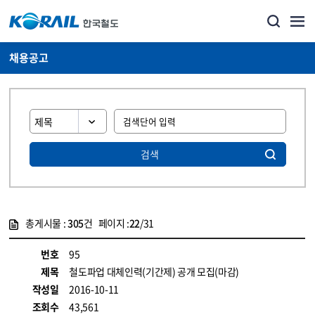
채용공고
검색
총게시물 :
305
건 페이지 :
22
/31
게시물 목록
코레일소개_경영공시_채용공고 목록 - 정보 제공
번호
95
제목
철도파업 대체인력(기간제) 공개 모집(마감)
작성일
2016-10-11
조회수
43,561