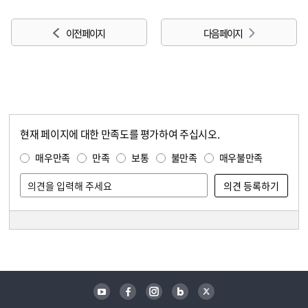
이전 페이지
다음 페이지
현재 페이지에 대한 만족도를 평가하여 주십시오.
콘텐츠 만족도 조사
만족도 조사
매우만족
만족
보통
불만족
매우불만족
담당자 정보
담당자 정보
유튜브
페이스북
인스타그램
블로그
트위터