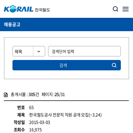
채용공고
검색
총게시물 :
305
건 페이지 :
25
/31
게시물 목록
코레일소개_경영공시_채용공고 목록 - 정보 제공
번호
65
제목
한국철도공사 전문직 직원 공개 모집(~3.24)
작성일
2015-03-03
조회수
16,975