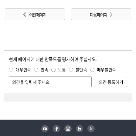
이전 페이지
다음 페이지
현재 페이지에 대한 만족도를 평가하여 주십시오.
콘텐츠 만족도 조사
만족도 조사
매우만족
만족
보통
불만족
매우불만족
담당자 정보
담당자 정보
유튜브
페이스북
인스타그램
블로그
트위터