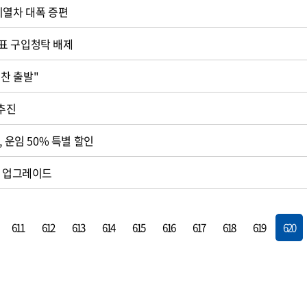
시열차 대폭 증편
표 구입청탁 배제
보전협의회 "힘찬 출발"
 추진
, 운임 50% 특별 할인
계 업그레이드
611
612
613
614
615
616
617
618
619
620