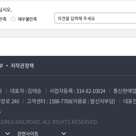
십시오.
만족
매우불만족
부
저작권정책
사
대표자 : 김태승
사업자등록 : 314-82-10024
통신판매업신
앙로 240
고객센터 : 1588-7788(이용료 : 발신자부담)
대표전화
5
OREA RAILROAD. ALL RIGHTS RESERVED.
관련사이트