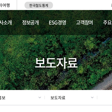
차여행
한국철도통계
사소개
정보공개
ESG경영
고객참여
주요
업
갤러리
기차소개
보도자료
홍보
보도자료