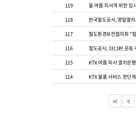
119
올 여름 피서객 위한 임
118
한국철도공사, 명절열차
117
철도환경
116
철도공사, 1社1村 운동
115
KTX 여름 피서 열차운행
114
KTX 물품 서비스 한단