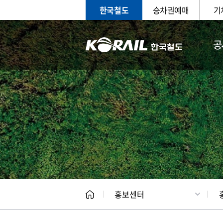
한국철도
승차권예매
기
공
홍보
문화사
홍보센터