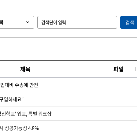
검색
제목
파일
파업대비 수송에 만전
 구입하세요"
'혁신학교' 입교, 특별 워크샵
 성공가능성 4.8%