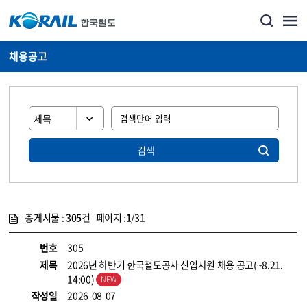
채용공고
검색
총게시물 :
305
건 페이지 :
1
/31
게시물 목록
코레일소개_경영공시_채용공고 목록 - 정보 제공
번호
305
제목
2026년 하반기 한국철도공사 신입사원 채용 공고(~8.21.
14:00)
작성일
2026-08-07