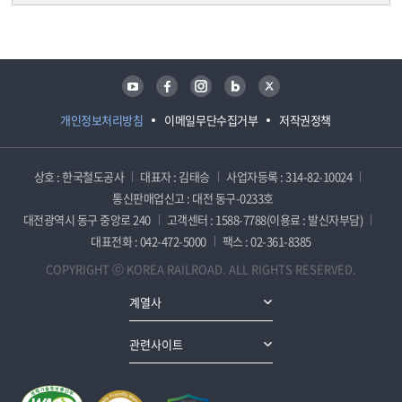
담당자 정보
담당자 정보
유튜브
페이스북
인스타그램
블로그
트위터
개인정보처리방침
이메일무단수집거부
저작권정책
상호 : 한국철도공사
대표자 : 김태승
사업자등록 : 314-82-10024
통신판매업신고 : 대전 동구-0233호
대전광역시 동구 중앙로 240
고객센터 : 1588-7788(이용료 : 발신자부담)
대표전화 : 042-472-5000
팩스 : 02-361-8385
COPYRIGHT ⓒ KOREA RAILROAD. ALL RIGHTS RESERVED.
계열사
관련사이트