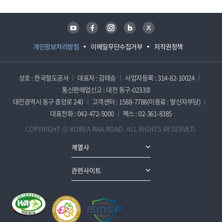
유튜브
페이스북
인스타그램
블로그
트위터
개인정보처리방침
이메일무단수집거부
저작권정책
상호 : 한국철도공사
대표자 : 김태승
사업자등록 : 314-82-10024
통신판매업신고 : 대전 동구-0233호
대전광역시 동구 중앙로 240
고객센터 : 1588-7788(이용료 : 발신자부담)
대표전화 : 042-472-5000
팩스 : 02-361-8385
COPYRIGHT ⓒ KOREA RAILROAD. ALL RIGHTS RESERVED.
계열사
관련사이트