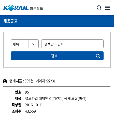
채용공고
검색
총게시물 :
305
건 페이지 :
22
/31
게시물 목록
코레일소개_경영공시_채용공고 목록 - 정보 제공
번호
95
제목
철도파업 대체인력(기간제) 공개 모집(마감)
작성일
2016-10-11
조회수
43,559