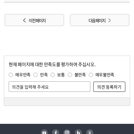
이전 페이지
다음 페이지
현재 페이지에 대한 만족도를 평가하여 주십시오.
콘텐츠 만족도 조사
만족도 조사
매우만족
만족
보통
불만족
매우불만족
담당자 정보
담당자 정보
유튜브
페이스북
인스타그램
블로그
트위터