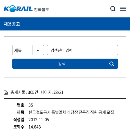
채용공고
검색
총게시물 :
305
건 페이지 :
28
/31
게시물 목록
코레일소개_경영공시_채용공고 목록 - 정보 제공
번호
35
제목
한국철도공사 특별열차 식당장 전문직 직원 공개 모집
작성일
2012-11-05
조회수
14,643