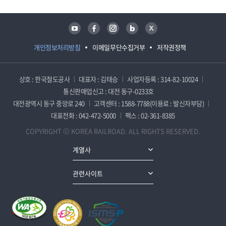
유튜브
페이스북
인스타그램
블로그
트위터
개인정보처리방침
이메일무단수집거부
저작권정책
상호 : 한국철도공사
대표자 : 김태승
사업자등록 : 314-82-10024
통신판매업신고 : 대전 동구-0233호
대전광역시 동구 중앙로 240
고객센터 : 1588-7788(이용료 : 발신자부담)
대표전화 : 042-472-5000
팩스 : 02-361-8385
COPYRIGHT ⓒ KOREA RAILROAD. ALL RIGHTS RESERVED.
계열사
관련사이트