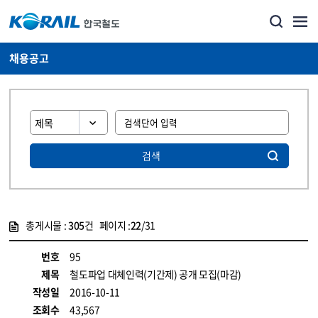
채용공고
검색
총게시물 :
305
건 페이지 :
22
/31
게시물 목록
코레일소개_경영공시_채용공고 목록 - 정보 제공
번호
95
제목
철도파업 대체인력(기간제) 공개 모집(마감)
작성일
2016-10-11
조회수
43,567