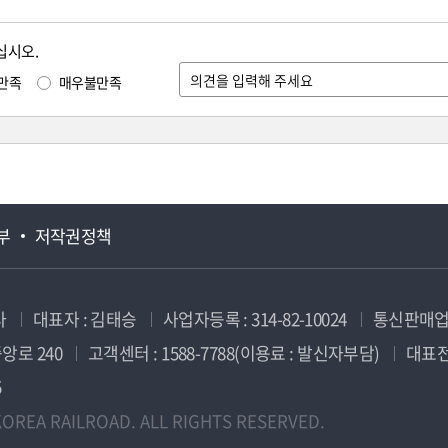
십시오.
만족
매우불만족
부
저작권정책
사
대표자 : 김태승
사업자등록 : 314-82-10024
통신판매업신
앙로 240
고객센터 : 1588-7788(이용료 : 발신자부담)
대표전화
5
OREA RAILROAD. ALL RIGHTS RESERVED.