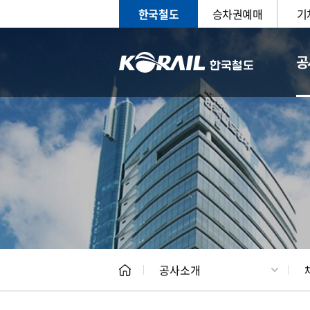
한국철도
승차권예매
기
공
CEO
일반현
공사소개