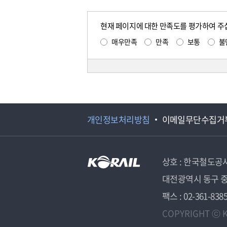
현재 페이지에 대한 만족도를 평가하여 주
매우만족
만족
보통
불
개인정보처리방침
이메일무단수집거
상호 : 한국철도공
대전광역시 동구 중
팩스 : 02-361-838
COPYRIGHT ⓒ K