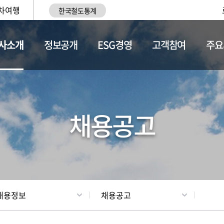
차여행
한국철도통계
사소개
정보공개
ESG경영
고객참여
주요
황
조직현황
채용정보
채용공고
채용정보
채용공고