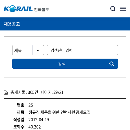
채용공고
검색
총게시물 :
305
건 페이지 :
29
/31
게시물 목록
코레일소개_경영공시_채용공고 목록 - 정보 제공
번호
25
제목
정규직 채용을 위한 인턴사원 공개모집
작성일
2012-04-19
조회수
40,202