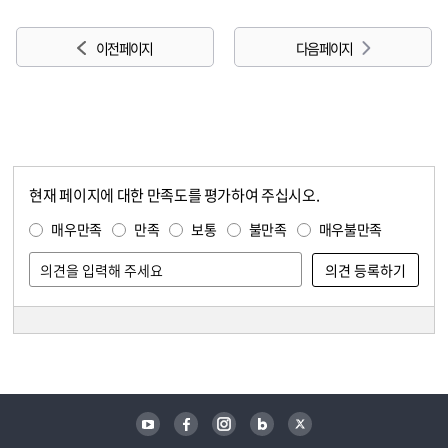
이전 페이지
다음 페이지
현재 페이지에 대한 만족도를 평가하여 주십시오.
콘텐츠 만족도 조사
만족도 조사
매우만족
만족
보통
불만족
매우불만족
담당자 정보
담당자 정보
유튜브
페이스북
인스타그램
블로그
트위터