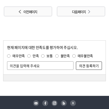
이전 페이지
다음 페이지
현재 페이지에 대한 만족도를 평가하여 주십시오.
콘텐츠 만족도 조사
만족도 조사
매우만족
만족
보통
불만족
매우불만족
담당자 정보
담당자 정보
유튜브
페이스북
인스타그램
블로그
트위터