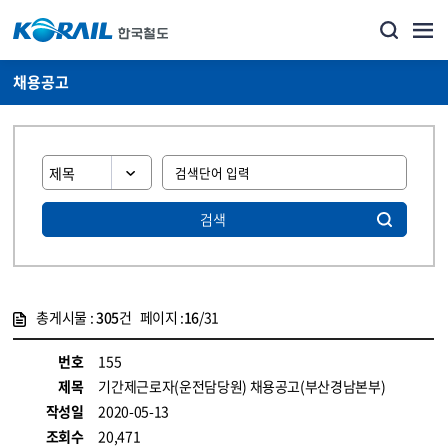
채용공고
검색
총게시물 :
305
건 페이지 :
16
/31
게시물 목록
코레일소개_경영공시_채용공고 목록 - 정보 제공
번호
155
제목
기간제근로자(운전담당원) 채용공고(부산경남본부)
작성일
2020-05-13
조회수
20,471