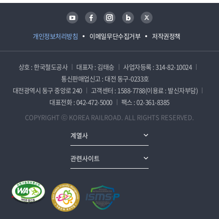
유튜브
페이스북
인스타그램
블로그
트위터
개인정보처리방침
이메일무단수집거부
저작권정책
상호 : 한국철도공사
대표자 : 김태승
사업자등록 : 314-82-10024
통신판매업신고 : 대전 동구-0233호
대전광역시 동구 중앙로 240
고객센터 : 1588-7788(이용료 : 발신자부담)
대표전화 : 042-472-5000
팩스 : 02-361-8385
COPYRIGHT ⓒ KOREA RAILROAD. ALL RIGHTS RESERVED.
계열사
관련사이트