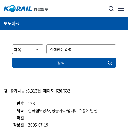
보도자료
검색
총게시물 :
6,313
건 페이지 :
620
/632
게시물 목록
뉴스·홍보_보도자료 목록 - 정보 제공
번호
123
제목
한국철도공사, 항공사 파업대비 수송에 만전
파일
작성일
2005-07-19