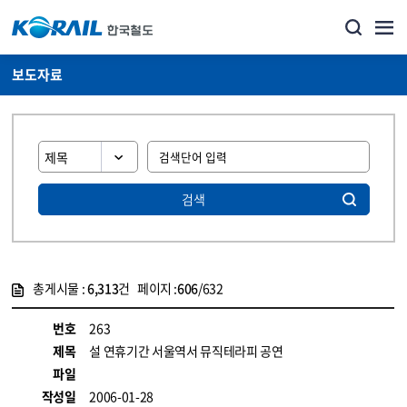
보도자료
검색
총게시물 :
6,313
건 페이지 :
606
/632
게시물 목록
뉴스·홍보_보도자료 목록 - 정보 제공
번호
263
제목
설 연휴기간 서울역서 뮤직테라피 공연
파일
작성일
2006-01-28