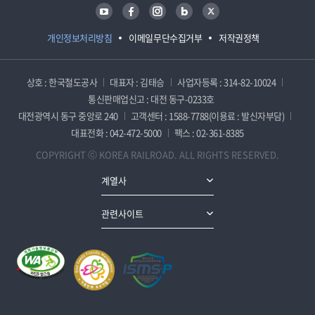
유튜브
페이스북
인스타그램
블로그
트위터
개인정보처리방침
이메일무단수집거부
저작권정책
상호 : 한국철도공사
대표자 : 김태승
사업자등록 : 314-82-10024
통신판매업신고 : 대전 동구-0233호
대전광역시 동구 중앙로 240
고객센터 : 1588-7788(이용료 : 발신자부담)
대표전화 : 042-472-5000
팩스 : 02-361-8385
COPYRIGHT ⓒ KOREA RAILROAD. ALL RIGHTS RESERVED.
계열사
관련사이트