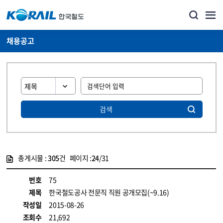
채용공고
검색
총게시물 :
305
건 페이지 :
24
/31
게시물 목록
코레일소개_경영공시_채용공고 목록 - 정보 제공
번호
75
제목
한국철도공사 전문직 직원 공개모집(~9.16)
작성일
2015-08-26
조회수
21,692