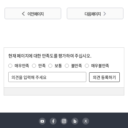
이전 페이지
다음 페이지
현재 페이지에 대한 만족도를 평가하여 주십시오.
콘텐츠 만족도 조사
만족도 조사
매우만족
만족
보통
불만족
매우불만족
담당자 정보
담당자 정보
유튜브
페이스북
인스타그램
블로그
트위터