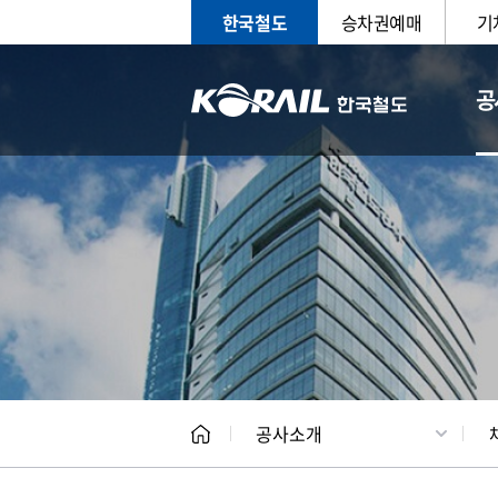
한국철도
승차권예매
기
공
CEO
일반현
공사소개