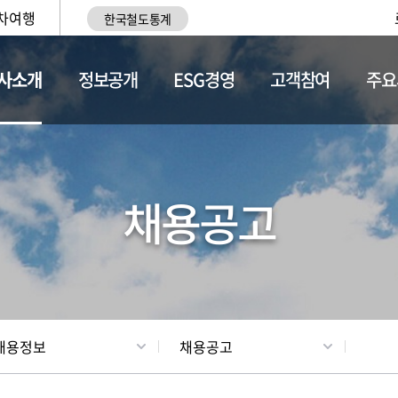
차여행
한국철도통계
사소개
정보공개
ESG경영
고객참여
주요
황
조직현황
채용정보
채용공고
채용정보
채용공고