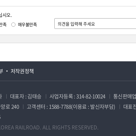
십시오.
만족
매우불만족
부
저작권정책
사
대표자 : 김태승
사업자등록 : 314-82-10024
통신판매업신
앙로 240
고객센터 : 1588-7788(이용료 : 발신자부담)
대표전화
5
OREA RAILROAD. ALL RIGHTS RESERVED.