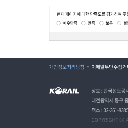
현재 페이지에 대한 만족도를 평가하여 주
매우만족
만족
보통
불
개인정보처리방침
이메일무단수집거
상호 : 한국철도공
대전광역시 동구 중
팩스 : 02-361-838
COPYRIGHT ⓒ K