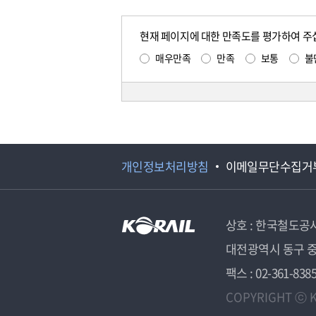
현재 페이지에 대한 만족도를 평가하여 주
매우만족
만족
보통
불
개인정보처리방침
이메일무단수집거
상호 : 한국철도공
대전광역시 동구 중
팩스 : 02-361-838
COPYRIGHT ⓒ K