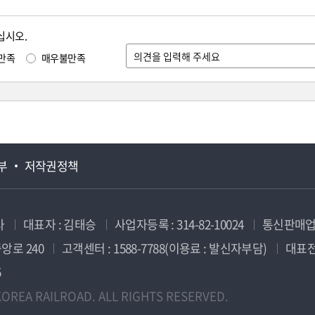
십시오.
만족
매우불만족
부
저작권정책
사
대표자 : 김태승
사업자등록 : 314-82-10024
통신판매업신
앙로 240
고객센터 : 1588-7788(이용료 : 발신자부담)
대표전화
5
OREA RAILROAD. ALL RIGHTS RESERVED.