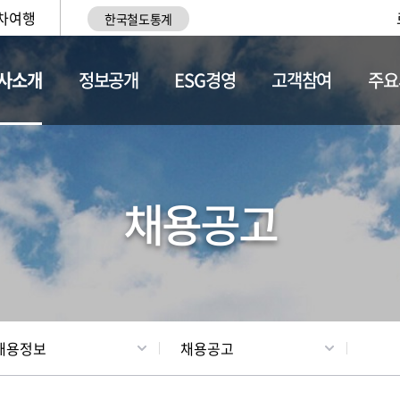
차여행
한국철도통계
사소개
정보공개
ESG경영
고객참여
주요
황
조직현황
채용정보
채용공고
채용정보
채용공고