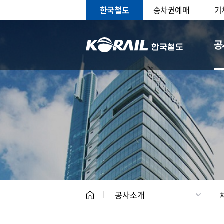
한국철도
승차권예매
기
공
CEO
일반현
공사소개