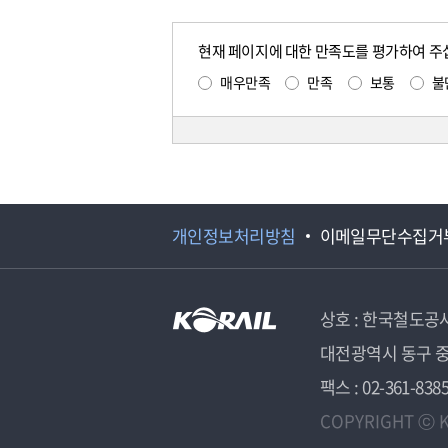
현재 페이지에 대한 만족도를 평가하여 주
매우만족
만족
보통
불
개인정보처리방침
이메일무단수집거
상호 : 한국철도공
대전광역시 동구 중
팩스 : 02-361-838
COPYRIGHT ⓒ K