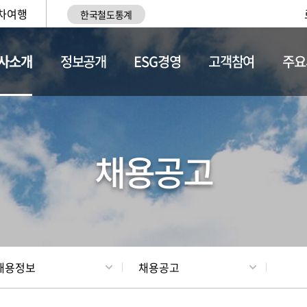
차여행
한국철도통계
사소개
정보공개
ESG경영
고객참여
주요
황
조직현황
채용정보
채용공고
채용정보
채용공고