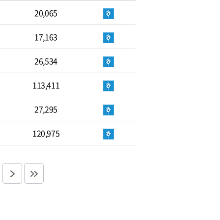
20,065
17,163
26,534
113,411
27,295
120,975