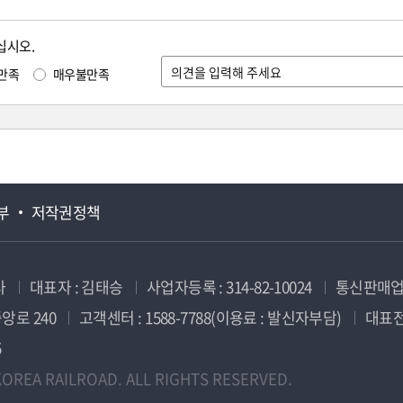
십시오.
만족
매우불만족
부
저작권정책
사
대표자 : 김태승
사업자등록 : 314-82-10024
통신판매업신
앙로 240
고객센터 : 1588-7788(이용료 : 발신자부담)
대표전화
5
OREA RAILROAD. ALL RIGHTS RESERVED.