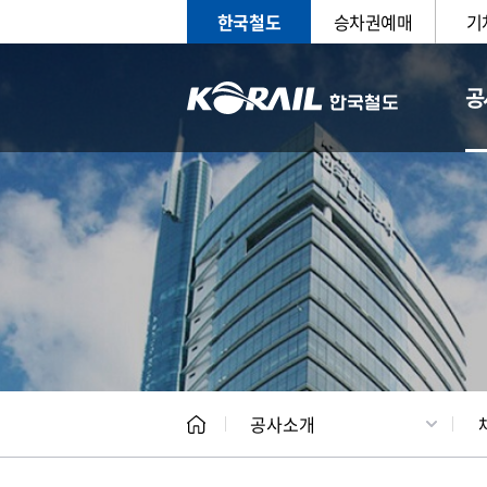
한국철도
승차권예매
기
공
CEO
일반현
공사소개