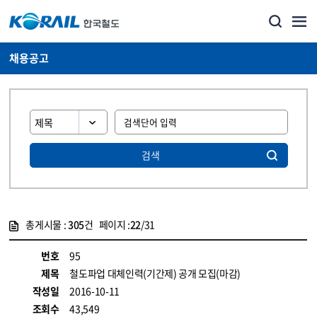
채용공고
검색
총게시물 :
305
건 페이지 :
22
/31
게시물 목록
코레일소개_경영공시_채용공고 목록 - 정보 제공
번호
95
제목
철도파업 대체인력(기간제) 공개 모집(마감)
작성일
2016-10-11
조회수
43,549