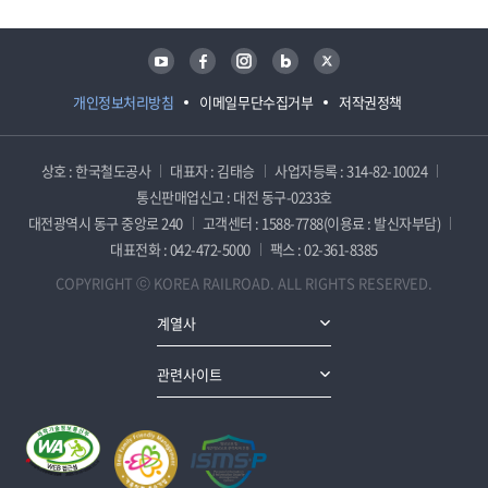
유튜브
페이스북
인스타그램
블로그
트위터
개인정보처리방침
이메일무단수집거부
저작권정책
상호 : 한국철도공사
대표자 : 김태승
사업자등록 : 314-82-10024
통신판매업신고 : 대전 동구-0233호
대전광역시 동구 중앙로 240
고객센터 : 1588-7788(이용료 : 발신자부담)
대표전화 : 042-472-5000
팩스 : 02-361-8385
COPYRIGHT ⓒ KOREA RAILROAD. ALL RIGHTS RESERVED.
계열사
관련사이트