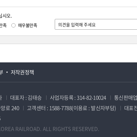
십시오.
만족
매우불만족
부
저작권정책
사
대표자 : 김태승
사업자등록 : 314-82-10024
통신판매업신
앙로 240
고객센터 : 1588-7788(이용료 : 발신자부담)
대표전화
5
OREA RAILROAD. ALL RIGHTS RESERVED.