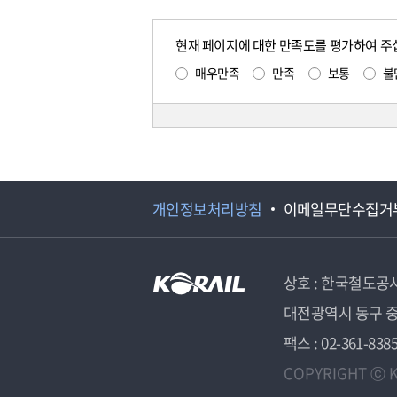
현재 페이지에 대한 만족도를 평가하여 주
매우만족
만족
보통
불
개인정보처리방침
이메일무단수집거
상호 : 한국철도공
대전광역시 동구 중
팩스 : 02-361-838
COPYRIGHT ⓒ K