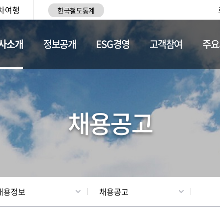
차여행
한국철도통계
사소개
정보공개
ESG경영
고객참여
주요
황
조직현황
채용정보
채용공고
채용정보
채용공고