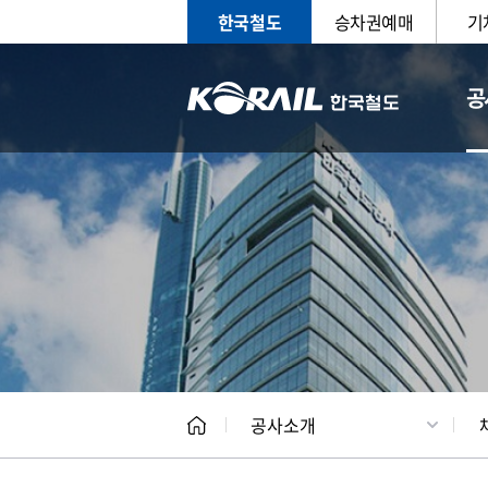
한국철도
승차권예매
기
공
CEO
일반현
공사소개