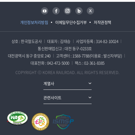
유튜브
페이스북
인스타그램
블로그
트위터
개인정보처리방침
이메일무단수집거부
저작권정책
상호 : 한국철도공사
대표자 : 김태승
사업자등록 : 314-82-10024
통신판매업신고 : 대전 동구-0233호
대전광역시 동구 중앙로 240
고객센터 : 1588-7788(이용료 : 발신자부담)
대표전화 : 042-472-5000
팩스 : 02-361-8385
COPYRIGHT ⓒ KOREA RAILROAD. ALL RIGHTS RESERVED.
계열사
관련사이트