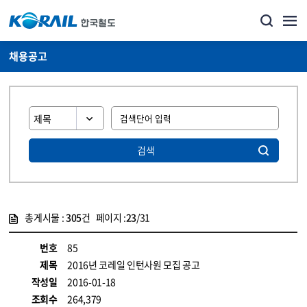
채용공고
검색
총게시물 :
305
건 페이지 :
23
/31
게시물 목록
코레일소개_경영공시_채용공고 목록 - 정보 제공
번호
85
제목
2016년 코레일 인턴사원 모집 공고
작성일
2016-01-18
조회수
264,379