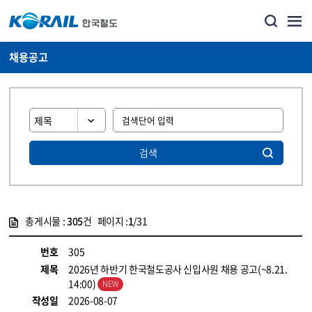
채용공고
검색
총게시물 :
305
건 페이지 :
1
/31
게시물 목록
코레일소개_경영공시_채용공고 목록 - 정보 제공
번호
305
제목
2026년 하반기 한국철도공사 신입사원 채용 공고(~8.21.
14:00)
작성일
2026-08-07