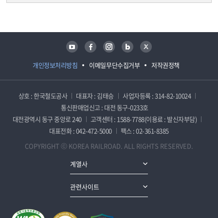
담당자 정보
담당자 정보
유튜브
페이스북
인스타그램
블로그
트위터
개인정보처리방침
이메일무단수집거부
저작권정책
상호 : 한국철도공사
대표자 : 김태승
사업자등록 : 314-82-10024
통신판매업신고 : 대전 동구-0233호
대전광역시 동구 중앙로 240
고객센터 : 1588-7788(이용료 : 발신자부담)
대표전화 : 042-472-5000
팩스 : 02-361-8385
COPYRIGHT ⓒ KOREA RAILROAD. ALL RIGHTS RESERVED.
계열사
관련사이트