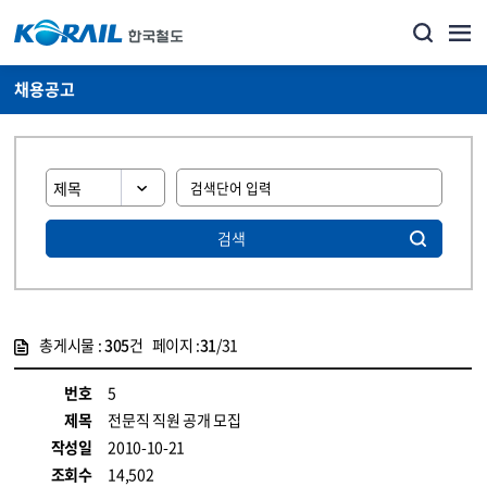
채용공고
검색
총게시물 :
305
건 페이지 :
31
/31
게시물 목록
코레일소개_경영공시_채용공고 목록 - 정보 제공
번호
5
제목
전문직 직원 공개 모집
작성일
2010-10-21
조회수
14,502