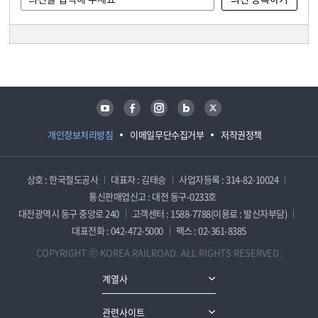
담당자 정보
담당자 정보
유튜브
페이스북
인스타그램
블로그
트위터
개인정보처리방침
이메일무단수집거부
저작권정책
상호 : 한국철도공사
대표자 : 김태승
사업자등록 : 314-82-10024
통신판매업신고 : 대전 동구-0233호
대전광역시 동구 중앙로 240
고객센터 : 1588-7788(이용료 : 발신자부담)
대표전화 : 042-472-5000
팩스 : 02-361-8385
COPYRIGHT ⓒ KOREA RAILROAD. ALL RIGHTS RESERVED.
계열사
관련사이트