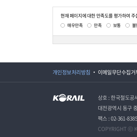
현재 페이지에 대한 만족도를 평가하여 주
매우만족
만족
보통
불
개인정보처리방침
이메일무단수집거
상호 : 한국철도공
대전광역시 동구 중
팩스 : 02-361-838
COPYRIGHT ⓒ K