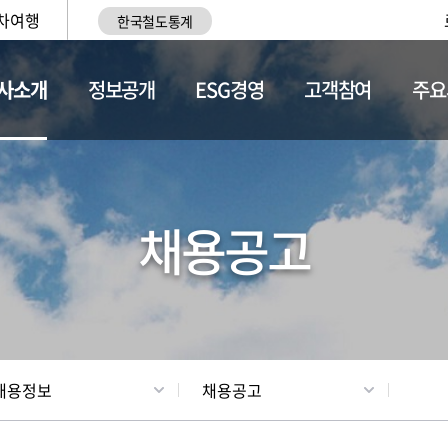
차여행
한국철도통계
사소개
정보공개
ESG경영
고객참여
주요
황
조직현황
채용정보
채용공고
채용정보
채용공고