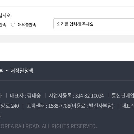
십시오.
만족
매우불만족
부
저작권정책
사
대표자 : 김태승
사업자등록 : 314-82-10024
통신판매업신
앙로 240
고객센터 : 1588-7788(이용료 : 발신자부담)
대표전화
5
OREA RAILROAD. ALL RIGHTS RESERVED.