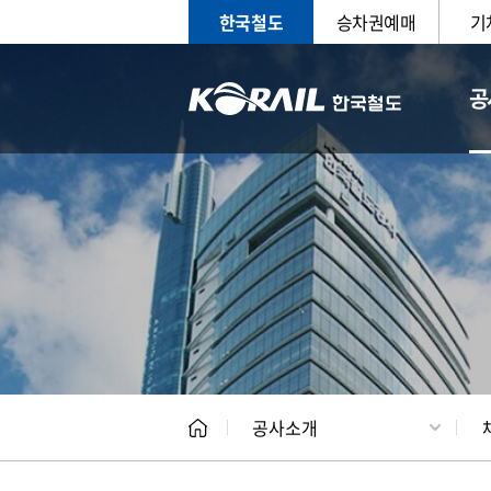
한국철도
승차권예매
기
공
CEO
일반현
공사소개