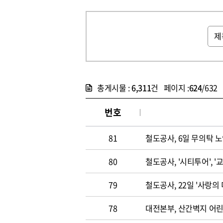
총게시물 :
6,311
건 페이지 :
624
/632
번호
81
철도공사, 6일 무의탁 
80
철도공사, '시티투어', 
79
철도공사, 22일 '사랑의
78
대전본부, 산간벽지 어린