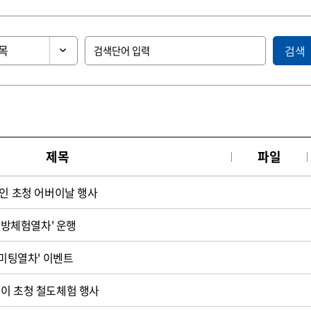
검색
제목
파일
노인 초청 어버이날 행사
'교방체험열차' 운행
 미팅열차' 이벤트
이 초청 철도체험 행사