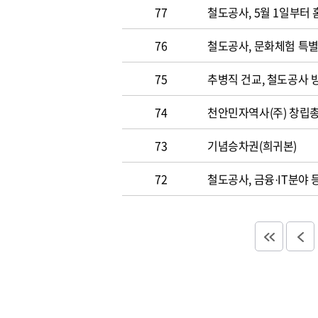
77
철도공사, 5월 1일부터
76
철도공사, 문화체험 특별
75
추병직 건교, 철도공사 
74
천안민자역사(주) 창립총
73
기념승차권(희귀본)
72
철도공사, 금융·IT분야