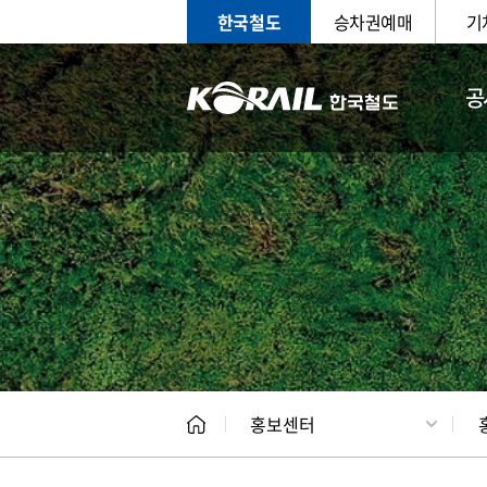
한국철도
승차권예매
기
공
홍보
문화사
홍보센터