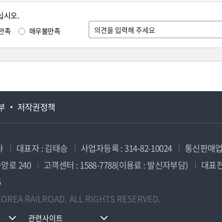
십시오.
만족
매우불만족
부
저작권정책
사
대표자 : 김태승
사업자등록 : 314-82-10024
통신판매업신
앙로 240
고객센터 : 1588-7788(이용료 : 발신자부담)
대표전화
5
OREA RAILROAD. ALL RIGHTS RESERVED.
관련사이트