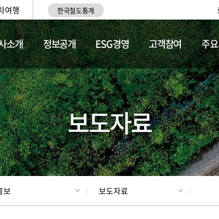
차여행
한국철도통계
사소개
정보공개
ESG경영
고객참여
주요
업
갤러리
기차소개
보도자료
홍보
보도자료