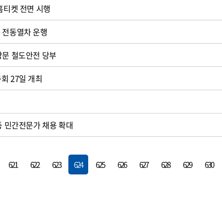
 홈티켓 전면 시행
 전동열차 운행
방문 철도안전 당부
회 27일 개최
 등 민간전문가 채용 확대
621
622
623
624
625
626
627
628
629
630