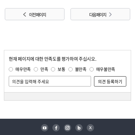
이전 페이지
다음 페이지
현재 페이지에 대한 만족도를 평가하여 주십시오.
콘텐츠 만족도 조사
만족도 조사
매우만족
만족
보통
불만족
매우불만족
담당자 정보
담당자 정보
유튜브
페이스북
인스타그램
블로그
트위터