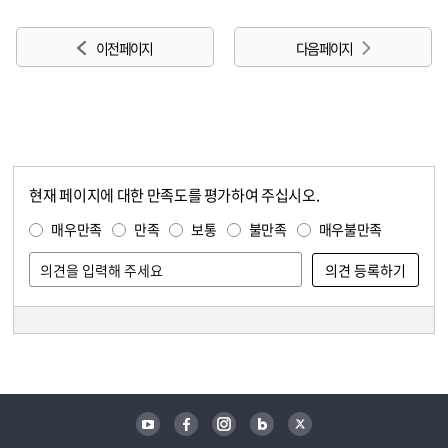
이전 페이지
다음 페이지
현재 페이지에 대한 만족도를 평가하여 주십시오.
콘텐츠 만족도 조사
만족도 조사
매우만족
만족
보통
불만족
매우불만족
담당자 정보
담당자 정보
유튜브
페이스북
인스타그램
블로그
트위터