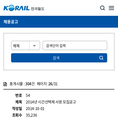
채용공고
검색
총게시물 :
304
건 페이지 :
26
/31
게시물 목록
코레일소개_경영공시_채용공고 목록 - 정보 제공
번호
54
제목
2014년 시간선택제 사원 모집공고
작성일
2014-10-01
조회수
35,236