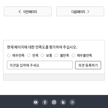
이전 페이지
다음 페이지
현재 페이지에 대한 만족도를 평가하여 주십시오.
콘텐츠 만족도 조사
만족도 조사
매우만족
만족
보통
불만족
매우불만족
담당자 정보
담당자 정보
유튜브
페이스북
인스타그램
블로그
트위터