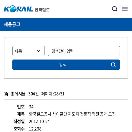
채용공고
검색
총게시물 :
304
건 페이지 :
28
/31
게시물 목록
코레일소개_경영공시_채용공고 목록 - 정보 제공
번호
34
제목
한국철도공사 사이클단 지도자 전문직 직원 공개 모집
작성일
2012-10-24
조회수
12,238