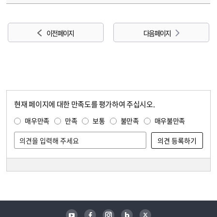
이전 페이지
다음 페이지
현재 페이지에 대한 만족도를 평가하여 주십시오.
콘텐츠 만족도 조사
만족도 조사
매우만족
만족
보통
불만족
매우불만족
담당자 정보
담당자 정보
유튜브
페이스북
인스타그램
블로그
트위터