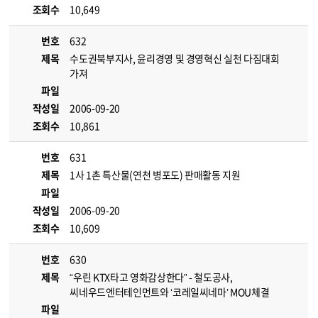
조회수
10,649
번호
632
제목
수도권북부지사, 윤리경영 및 경영혁신 실천 다짐대회
가져
파일
작성일
2006-09-20
조회수
10,861
번호
631
제목
1사 1촌 특산물(연천 병포도) 판매활동 지원
파일
작성일
2006-09-20
조회수
10,609
번호
630
제목
“우린 KTX타고 영화감상한다” - 철도공사,
씨네우드엔터테인먼트와 ‘코레일씨네마’ MOU체결
파일