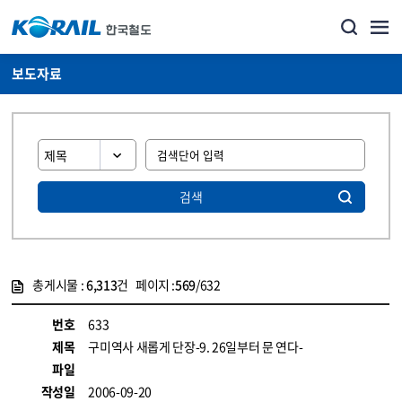
보도자료
검색
총게시물 :
6,313
건 페이지 :
569
/632
게시물 목록
뉴스·홍보_보도자료 목록 - 정보 제공
번호
633
제목
구미역사 새롭게 단장-9. 26일부터 문 연다-
파일
작성일
2006-09-20