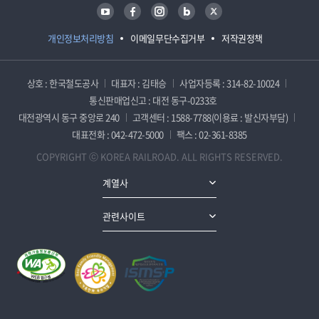
유튜브
페이스북
인스타그램
블로그
트위터
개인정보처리방침
이메일무단수집거부
저작권정책
상호 : 한국철도공사
대표자 : 김태승
사업자등록 : 314-82-10024
통신판매업신고 : 대전 동구-0233호
대전광역시 동구 중앙로 240
고객센터 : 1588-7788(이용료 : 발신자부담)
대표전화 : 042-472-5000
팩스 : 02-361-8385
COPYRIGHT ⓒ KOREA RAILROAD. ALL RIGHTS RESERVED.
계열사
관련사이트