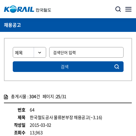
채용공고
검색
총게시물 :
304
건 페이지 :
25
/31
게시물 목록
코레일소개_경영공시_채용공고 목록 - 정보 제공
번호
64
제목
한국철도공사 물류본부장 채용공고(~3.16)
작성일
2015-03-02
조회수
13,963