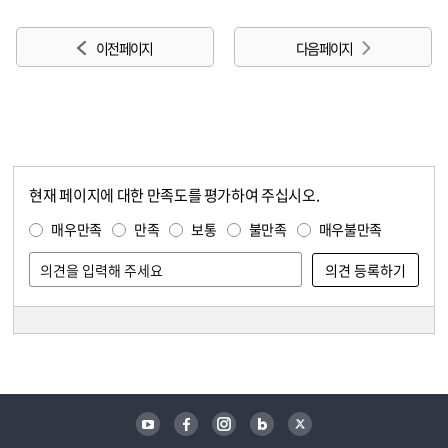
이전 페이지
다음 페이지
현재 페이지에 대한 만족도를 평가하여 주십시오.
콘텐츠 만족도 조사
만족도 조사
매우만족
만족
보통
불만족
매우불만족
담당자 정보
담당자 정보
유튜브
페이스북
인스타그램
블로그
트위터