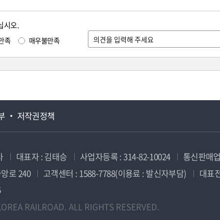
십시오.
만족
매우불만족
부
저작권정책
사
대표자 : 김태승
사업자등록 : 314-82-10024
통신판매업신
앙로 240
고객센터 : 1588-7788(이용료 : 발신자부담)
대표전화
5
OREA RAILROAD. ALL RIGHTS RESERVED.