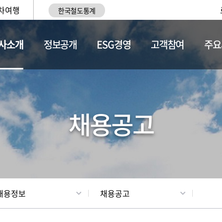
차여행
한국철도통계
사소개
정보공개
ESG경영
고객참여
주요
황
조직현황
채용정보
채용공고
채용정보
채용공고