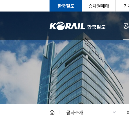
한국철도
승차권예매
기
공
CEO
일반현
공사소개