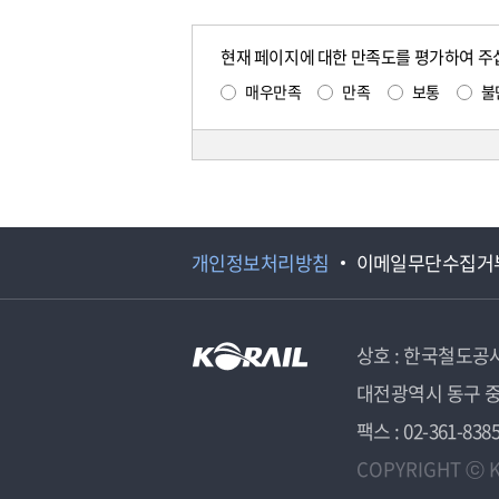
현재 페이지에 대한 만족도를 평가하여 주
매우만족
만족
보통
불
개인정보처리방침
이메일무단수집거
상호 : 한국철도공
대전광역시 동구 중
팩스 : 02-361-838
COPYRIGHT ⓒ K