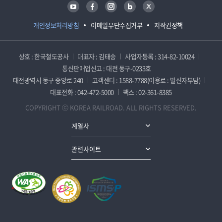
유튜브
페이스북
인스타그램
블로그
트위터
개인정보처리방침
이메일무단수집거부
저작권정책
상호 : 한국철도공사
대표자 : 김태승
사업자등록 : 314-82-10024
통신판매업신고 : 대전 동구-0233호
대전광역시 동구 중앙로 240
고객센터 : 1588-7788(이용료 : 발신자부담)
대표전화 : 042-472-5000
팩스 : 02-361-8385
COPYRIGHT ⓒ KOREA RAILROAD. ALL RIGHTS RESERVED.
계열사
관련사이트