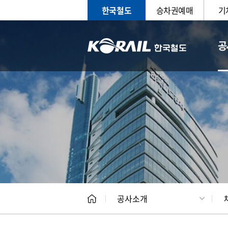
한국철도
승차권예매
기
공
CEO
일반현
공사소개