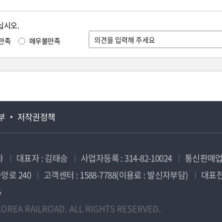
십시오.
만족
매우불만족
부
저작권정책
사
대표자 : 김태승
사업자등록 : 314-82-10024
통신판매업신
앙로 240
고객센터 : 1588-7788(이용료 : 발신자부담)
대표전화
5
OREA RAILROAD. ALL RIGHTS RESERVED.