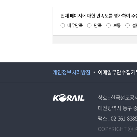
현재 페이지에 대한 만족도를 평가하여 주
매우만족
만족
보통
불
개인정보처리방침
이메일무단수집거
상호 : 한국철도공
대전광역시 동구 중
팩스 : 02-361-838
COPYRIGHT ⓒ K