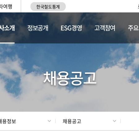
차여행
한국철도통계
사소개
정보공개
ESG경영
고객참여
주요
황
조직현황
채용정보
채용공고
채용정보
채용공고