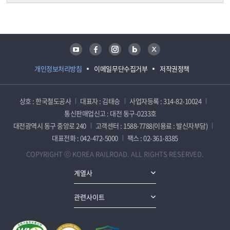
담당자 정보
담당자 정보
유튜브
페이스북
인스타그램
블로그
트위터
개인정보처리방침
이메일무단수집거부
저작권정책
상호 : 한국철도공사
대표자 : 김태승
사업자등록 : 314-82-10024
통신판매업신고 : 대전 동구-0233호
대전광역시 동구 중앙로 240
고객센터 : 1588-7788(이용료 : 발신자부담)
대표전화 : 042-472-5000
팩스 : 02-361-8385
COPYRIGHT ⓒ KOREA RAILROAD. ALL RIGHTS RESERVED.
계열사
관련사이트