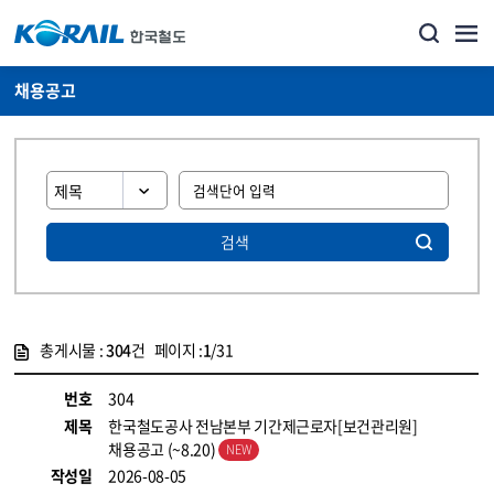
채용공고
검색
총게시물 :
304
건 페이지 :
1
/31
게시물 목록
코레일소개_경영공시_채용공고 목록 - 정보 제공
번호
304
제목
한국철도공사 전남본부 기간제근로자[보건관리원]
채용공고 (~8.20)
작성일
2026-08-05