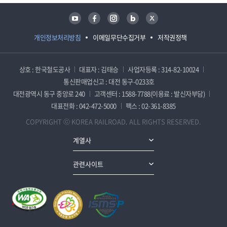
유튜브
페이스북
인스타그램
블로그
트위터
개인정보처리방침
이메일무단수집거부
저작권정책
상호 : 한국철도공사
대표자 : 김태승
사업자등록 : 314-82-10024
통신판매업신고 : 대전 동구-0233호
대전광역시 동구 중앙로 240
고객센터 : 1588-7788(이용료 : 발신자부담)
대표전화 : 042-472-5000
팩스 : 02-361-8385
COPYRIGHT ⓒ KOREA RAILROAD. ALL RIGHTS RESERVED.
계열사
관련사이트