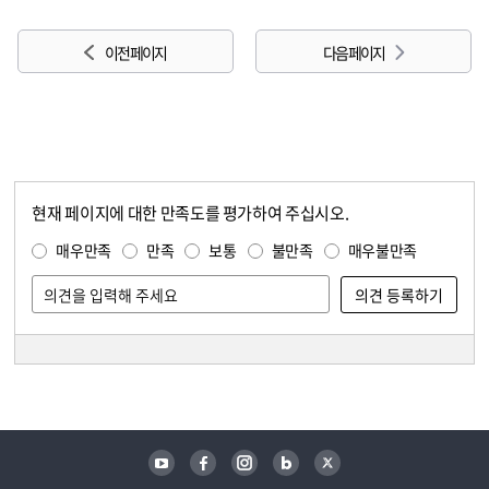
이전 페이지
다음 페이지
현재 페이지에 대한 만족도를 평가하여 주십시오.
콘텐츠 만족도 조사
만족도 조사
매우만족
만족
보통
불만족
매우불만족
담당자 정보
담당자 정보
유튜브
페이스북
인스타그램
블로그
트위터