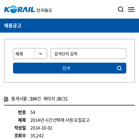
채용공고
검색
총게시물 :
304
건 페이지 :
26
/31
게시물 목록
코레일소개_경영공시_채용공고 목록 - 정보 제공
번호
54
제목
2014년 시간선택제 사원 모집공고
작성일
2014-10-01
조회수
35,242