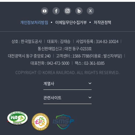
유튜브
페이스북
인스타그램
블로그
트위터
개인정보처리방침
이메일무단수집거부
저작권정책
상호 : 한국철도공사
대표자 : 김태승
사업자등록 : 314-82-10024
통신판매업신고 : 대전 동구-0233호
대전광역시 동구 중앙로 240
고객센터 : 1588-7788(이용료 : 발신자부담)
대표전화 : 042-472-5000
팩스 : 02-361-8385
COPYRIGHT ⓒ KOREA RAILROAD. ALL RIGHTS RESERVED.
계열사
관련사이트