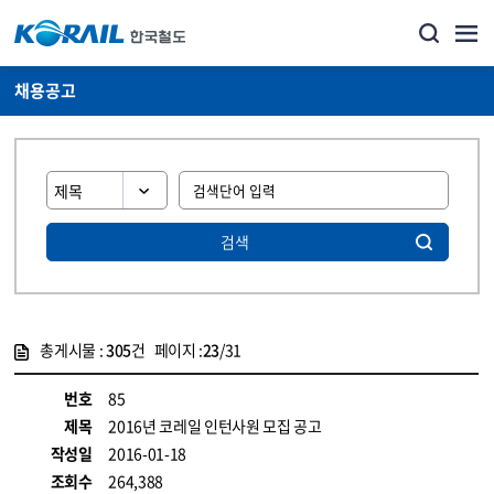
채용공고
검색
총게시물 :
305
건 페이지 :
23
/31
게시물 목록
코레일소개_경영공시_채용공고 목록 - 정보 제공
번호
85
제목
2016년 코레일 인턴사원 모집 공고
작성일
2016-01-18
조회수
264,388