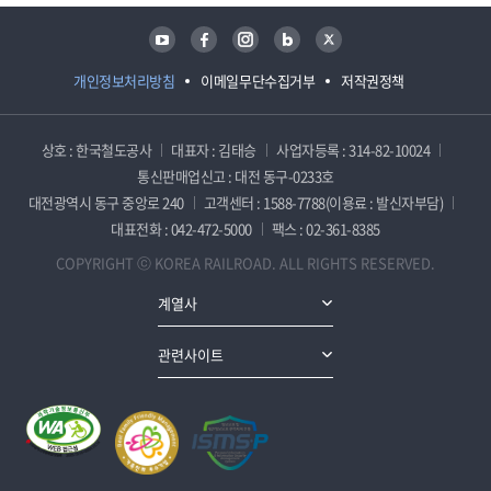
유튜브
페이스북
인스타그램
블로그
트위터
개인정보처리방침
이메일무단수집거부
저작권정책
상호 : 한국철도공사
대표자 : 김태승
사업자등록 : 314-82-10024
통신판매업신고 : 대전 동구-0233호
대전광역시 동구 중앙로 240
고객센터 : 1588-7788(이용료 : 발신자부담)
대표전화 : 042-472-5000
팩스 : 02-361-8385
COPYRIGHT ⓒ KOREA RAILROAD. ALL RIGHTS RESERVED.
계열사
관련사이트