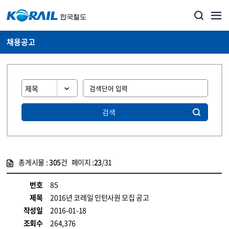
채용공고
검색
총게시물 :
305
건 페이지 :
23
/31
게시물 목록
코레일소개_경영공시_채용공고 목록 - 정보 제공
번호
85
제목
2016년 코레일 인턴사원 모집 공고
작성일
2016-01-18
조회수
264,376